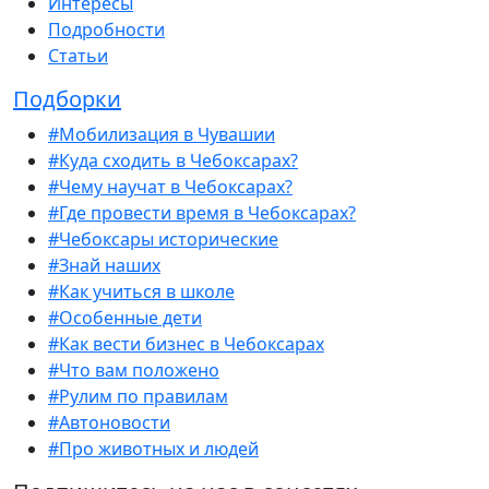
Интересы
Подробности
Статьи
Подборки
#Мобилизация в Чувашии
#Куда сходить в Чебоксарах?
#Чему научат в Чебоксарах?
#Где провести время в Чебоксарах?
#Чебоксары исторические
#Знай наших
#Как учиться в школе
#Особенные дети
#Как вести бизнес в Чебоксарах
#Что вам положено
#Рулим по правилам
#Автоновости
#Про животных и людей