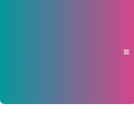
В Чувашии кандидатам в
Олимпийскую и
Паралимпийскую сборные
назначены стипендии
03 февраля 2015, 10:01