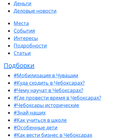
Деньги
Деловые новости
Места
События
Интересы
Подробности
Статьи
Подборки
#Мобилизация в Чувашии
#Куда сходить в Чебоксарах?
#Чему научат в Чебоксарах?
#Где провести время в Чебоксарах?
#Чебоксары исторические
#Знай наших
#Как учиться в школе
#Особенные дети
#Как вести бизнес в Чебоксарах