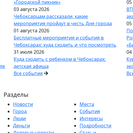
«Городской пикник»
05
03 августа 2026
ВТ
Чебоксарцам рассказали, какие
ак
мероприятия пройдут в честь Дня города
05
01 августа 2026
По
Бесплатные мероприятия и события в
Ро
Чебоксарах: куда сходить и что посмотреть
«Б
31 июля 2026
04
Куда сходить с ребенком в Чебоксарах:
Ку
ле
детская афиша
эк
Все события
Вс
Разделы
Новости
Места
Город
События
Люди
Интересы
Деньги
Подробности
Деловые новости
Статьи