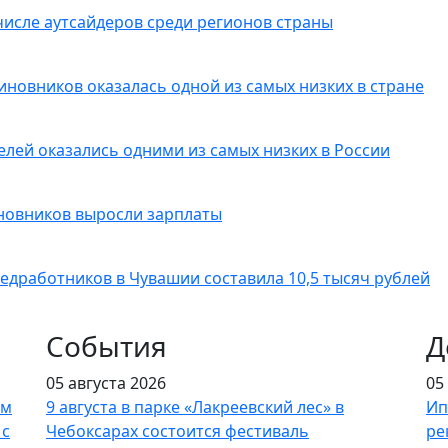
числе аутсайдеров среди регионов страны
иновников оказалась одной из самых низких в стране
елей оказались одними из самых низких в России
новников выросли зарплаты
медработников в Чувашии составила 10,5 тысяч рублей
События
Д
05 августа 2026
05
ым
9 августа в парке «Лакреевский лес» в
Ип
 с
Чебоксарах состоится фестиваль
ре