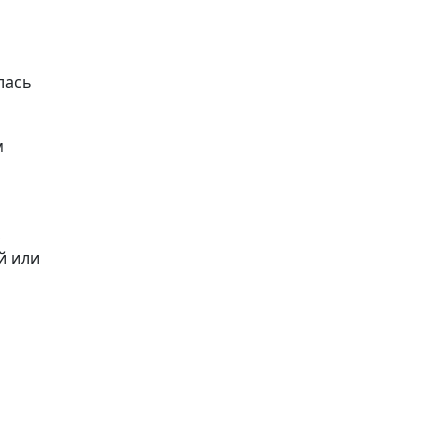
лась
м
,
й или