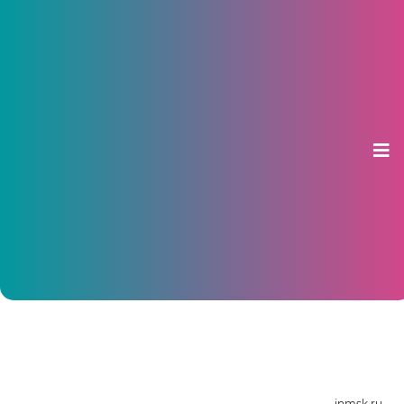
За четыре месяца в Чувашии
ввели в эксплуатацию более
тысячи квартир
17 мая 2013, 13:30
inmsk.ru