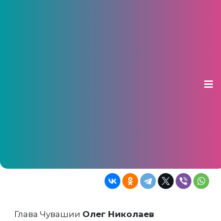
Олег Николаев потребовал от
округов Чувашии срочно сдать
реестры мест накопления
мусора
21 мая 2025, 09:14
Восемь муниципалитетов не выполнили
поручение до 1 мая, часть документов
оказалась неструктурированной
Глава Чувашии
Олег Николаев