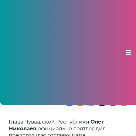
Николаев собирается отправить
мэра Новочебоксарска в отставку
09 апреля 2025, 10:15
Глава Чувашии заявил о систематическом
невыполнении обязанностей Максимом
Семёновым и поддержал инициативу
депутатов
Глава Чувашской Республики
Олег
Николаев
официально подтвердил
предстоящую отставку мэра