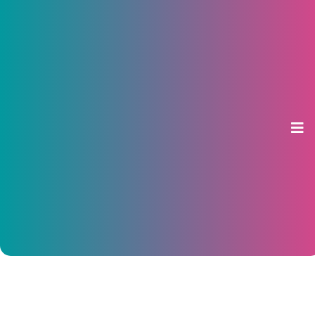
Чувашия стала первой среди
регионов ПФО по числу
организаций, торгующих
алкоголем
13 марта 2017, 14:29