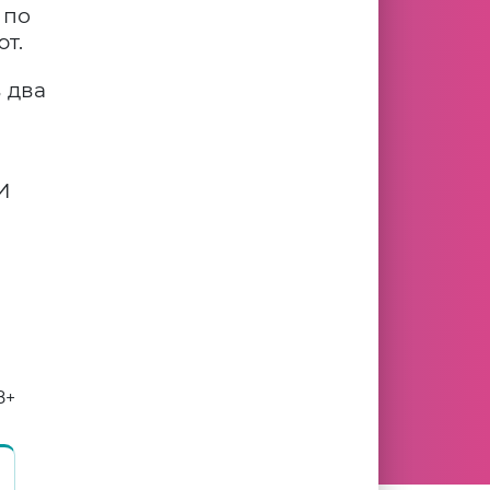
 по
т.
 два
И