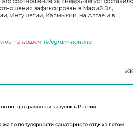
е это соотношение за январь-август составил
соотношения зафиксирован в Марий Эл,
и, Ингушетии, Калмыкии, на Алтае и в
сное – в нашем
Telegram-канале
.
нов по прозрачности закупок в России
жья по популярности санаторного отдыха летом