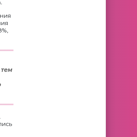
.
ения
ния
8%,
 тем
о
.
лись