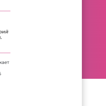
арий
.
жает
6