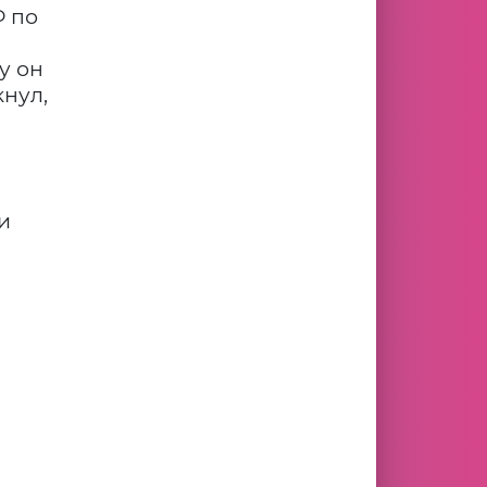
Ф по
у он
кнул,
и