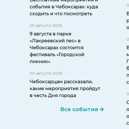
0
события в Чебоксарах: куда
сходить и что посмотреть
05 августа 2026
9 августа в парке
0
«Лакреевский лес» в
Чебоксарах состоится
фестиваль «Городской
пикник»
б
03 августа 2026
Чебоксарцам рассказали,
какие мероприятия пройдут
0
в честь Дня города
Все события