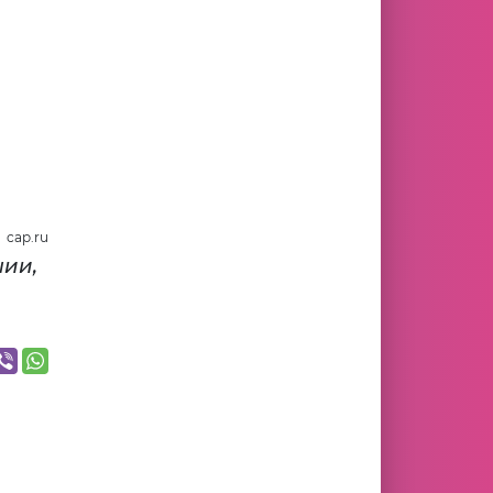
cap.ru
ии,