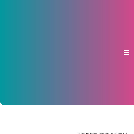
C 1 января в Чебоксарах вырастет
стоимость школьных завтраков и
обедов
31 декабря 2015, 10:50
архив moygorod-online.ru