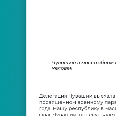
Чувашию в масштабном п
человек
Делегация Чувашии выехала 
посвященном военному парад
года. Нашу республику в мас
флаг Чувашии понесут кадет