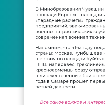
В Минобразования Чувашии р
площади Европы – площади и
«парадные расчеты», гражд
предприятий, эвакуированных
военно-патриотических клуб
современная военная техник
Напомним, что 41-м году под
страны: Москве, Куйбышеве 
шествия по площади Куйбыше
ППШ наперевес, трехлинейк
красноармейцы сразу отправ
шли ожесточенные бои с нем
года в Самаре прошел первы
летней давности.
Все самое важное и интере