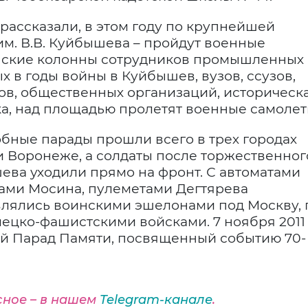
ассказали, в этом году по крупнейшей
м. В.В. Куйбышева – пройдут военные
анские колонны сотрудников промышленных
 в годы войны в Куйбышев, вузов, ссузов,
ов, общественных организаций, историческ
а, над площадью пролетят военные самолет
обные парады прошли всего в трех городах
и Воронеже, а солдаты после торжественног
ва уходили прямо на фронт. С автоматами
ами Мосина, пулеметами Дегтярева
лялись воинскими эшелонами под Москву, 
ецко-фашистскими войсками. 7 ноября 2011
й Парад Памяти, посвященный событию 70-
сное – в нашем
Telegram-канале
.