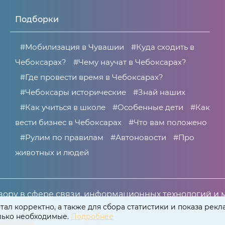
Подборки
#Мобилизация в Чувашии
#Куда сходить в
Чебоксарах?
#Чему научат в Чебоксарах?
#Где провести время в Чебоксарах?
#Чебоксары исторические
#Знай наших
#Как учиться в школе
#Особенные дети
#Как
вести бизнес в Чебоксарах
#Что вам положено
#Рулим по правилам
#Автоновости
#Про
животных и людей
ору в сфере связи, информационных технологий и 
266 от 30 июня 2021 года.
тал корректно, а также для сбора статистики и показа рекл
олько необходимые.
Подробнее