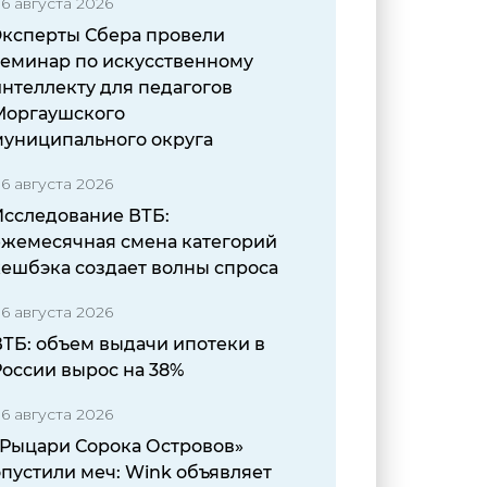
6 августа 2026
Эксперты Сбера провели
семинар по искусственному
нтеллекту для педагогов
Моргаушского
муниципального округа
6 августа 2026
Исследование ВТБ:
ежемесячная смена категорий
кешбэка создает волны спроса
6 августа 2026
ВТБ: объем выдачи ипотеки в
России вырос на 38%
6 августа 2026
«Рыцари Сорока Островов»
пустили меч: Wink объявляет