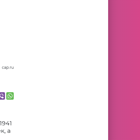
cap.ru
1941
к, а