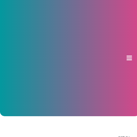
В Ульяновске состоялся
фестиваль чувашской
национальной одежды
21 октября 2015, 14:18
cap.ru