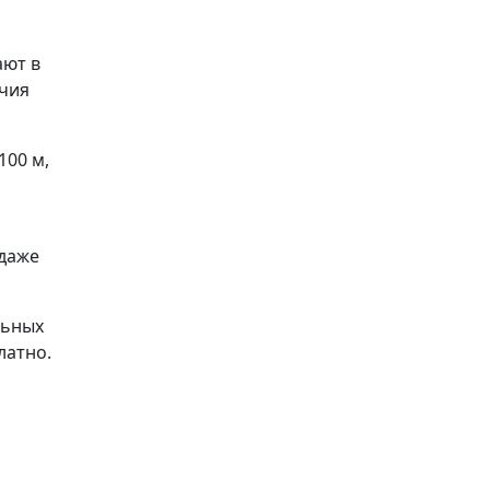
ают в
ичия
100 м,
 даже
льных
латно.