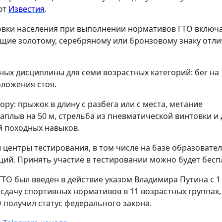
ют
Известия
.
овки населения при выполнении нормативов ГТО включ
ющие золотому, серебряному или бронзовому знаку отл
ых дисциплины для семи возрастных категорий: бег на 
оложения стоя.
ру: прыжок в длину с разбега или с места, метание
заплыв на 50 м, стрельба из пневматической винтовки и
й походных навыков.
 центры тестирования, в том числе на базе образовате
ий. Принять участие в тестировании можно будет бесп
ТО был введен в действие указом Владимира Путина с 1
 сдачу спортивных нормативов в 11 возрастных группах,
О получил статус федерального закона.