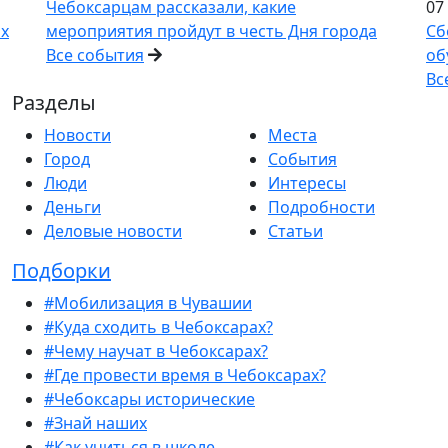
Чебоксарцам рассказали, какие
07
ах
мероприятия пройдут в честь Дня города
Сб
Все события
об
Вс
Разделы
Новости
Места
Город
События
Люди
Интересы
Деньги
Подробности
Деловые новости
Статьи
Подборки
#Мобилизация в Чувашии
#Куда сходить в Чебоксарах?
#Чему научат в Чебоксарах?
#Где провести время в Чебоксарах?
#Чебоксары исторические
#Знай наших
#Как учиться в школе