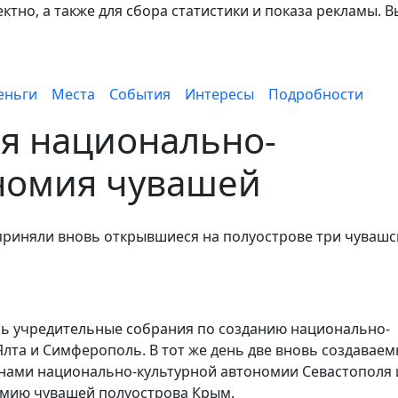
тно, а также для сбора статистики и показа рекламы. В
еньги
Места
События
Интересы
Подробности
я национально-
ономия чувашей
приняли вновь открывшиеся на полуострове три чувашс
сь учредительные собрания по созданию национально-
лта и Симферополь. В тот же день две вновь создавае
нами национально-культурной автономии Севастополя 
омию чувашей полуострова Крым.