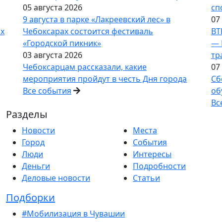
05 августа 2026
сп
9 августа в парке «Лакреевский лес» в
07
ах
Чебоксарах состоится фестиваль
ВТ
«Городской пикник»
— 
03 августа 2026
тр
Чебоксарцам рассказали, какие
07
мероприятия пройдут в честь Дня города
Сб
Все события
об
Вс
Разделы
Новости
Места
Город
События
Люди
Интересы
Деньги
Подробности
Деловые новости
Статьи
Подборки
#Мобилизация в Чувашии