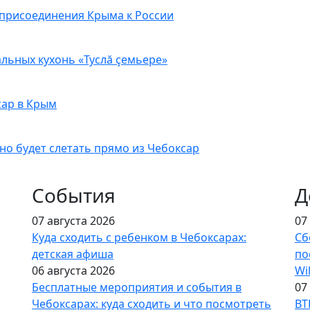
 присоединения Крыма к России
льных кухонь «Туслă çемьере»
сар в Крым
но будет слетать прямо из Чебоксар
События
Д
07 августа 2026
07
Куда сходить с ребенком в Чебоксарах:
Сб
детская афиша
по
06 августа 2026
Wi
Бесплатные мероприятия и события в
07
Чебоксарах: куда сходить и что посмотреть
ВТ