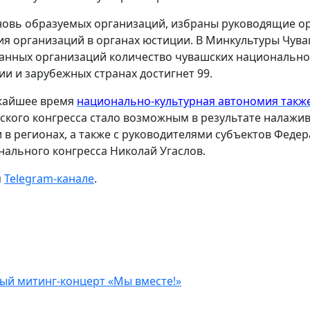
новь образуемых организаций, избраны руководящие о
ия организаций в органах юстиции. В Минкультуры Чув
данных организаций количество чувашских национально
и и зарубежных странах достигнет 99.
ижайшее время
национально-культурная автономия такж
ского конгресса стало возможным в результате налажи
 в регионах, а также с руководителями субъектов Федер
нального конгресса Николай Угаслов.
м
Telegram-канале
.
ый митинг-концерт «Мы вместе!»