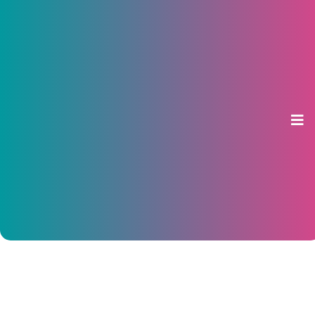
30 ноября в ДК «Южный» прошел
концерт «Свобода собирает
друзей»
02 декабря 2014, 10:40