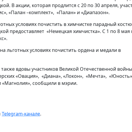
ой. В акции, которая продлится с 20 по 30 апреля, учас
с», «Палан –комплект», «Палан» и «Диапазон».
готных условиях почистить в химчистке парадный кост
кидкой предоставляет «Немецкая химчистка». С 1 по 8 мая 
кс».
на льготных условиях почистить ордена и медали в
а также вдовы участников Великой Отечественной войн
ерских «Овация», «Диана», «Локон», «Мечта», «Юность»
и «Магнолия», сообщили в мэрии.
м
Telegram-канале
.