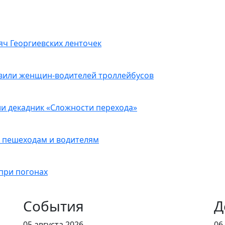
яч Георгиевских ленточек
вили женщин-водителей троллейбусов
и декадник «Сложности перехода»
 пешеходам и водителям
при погонах
События
Д
05 августа 2026
06