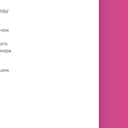
году
лном
ого
мира
шии.