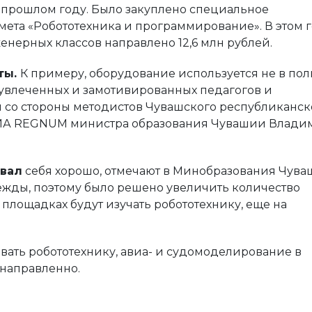
прошлом году. Было закуплено специальное
ета «Робототехника и программирование». В этом 
енерных классов направлено 12,6 млн рублей.
ты.
К примеру, оборудование используется не в по
м увлеченных и замотивированных педагогов и
со стороны методистов Чувашского республиканск
т ИА REGNUM министра образования Чувашии Влади
овал
себя хорошо, отмечают в Минобразования Чува
ежды, поэтому было решено увеличить количество
 площадках будут изучать робототехнику, еще на
вивать робототехнику, авиа- и судомоделирование в
енаправленно.