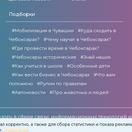
Подборки
#Мобилизация в Чувашии
#Куда сходить в
Чебоксарах?
#Чему научат в Чебоксарах?
#Где провести время в Чебоксарах?
#Чебоксары исторические
#Знай наших
#Как учиться в школе
#Особенные дети
#Как вести бизнес в Чебоксарах
#Что вам
положено
#Рулим по правилам
#Автоновости
#Про животных и людей
зору в сфере связи, информационных технологий и
1266 от 30 июня 2021 года.
ал корректно, а также для сбора статистики и показа реклам
е.
Подробнее