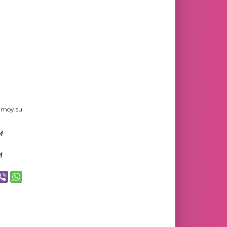
.moy.su
м
м