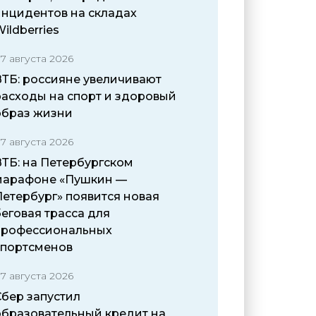
инцидентов на складах
ildberries
7 августа 2026
ВТБ: россияне увеличивают
расходы на спорт и здоровый
образ жизни
7 августа 2026
ВТБ: на Петербургском
марафоне «Пушкин —
Петербург» появится новая
еговая трасса для
профессиональных
спортсменов
7 августа 2026
Сбер запустил
образовательный кредит на