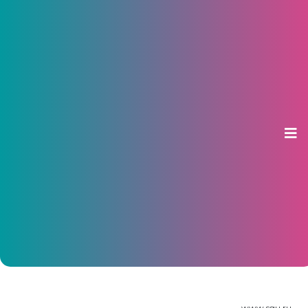
Прокуратуре Чувашии не
понравились новые правила
выдачи стипендий
21 августа 2013, 12:32
www.sgu.ru