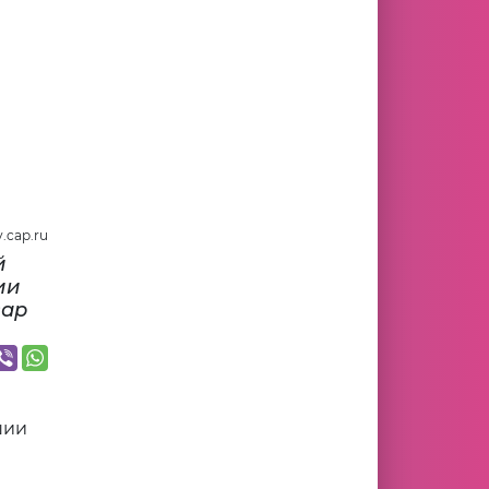
.cap.ru
й
ии
сар
шии