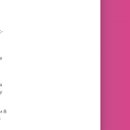
с-
е
я
у
и 8
В