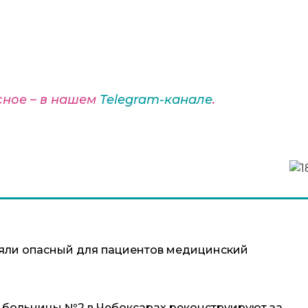
сное – в нашем
Telegram-канале
.
яли опасный для пациентов медицинский
 больницы №2 в Чебоксарах реконструируют за