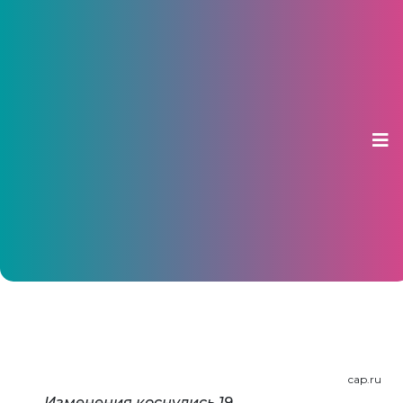
В Чебоксарах некоторые дома
прикрепили к другим школам
11 января 2018, 09:56
cap.ru
Изменения коснулись 19