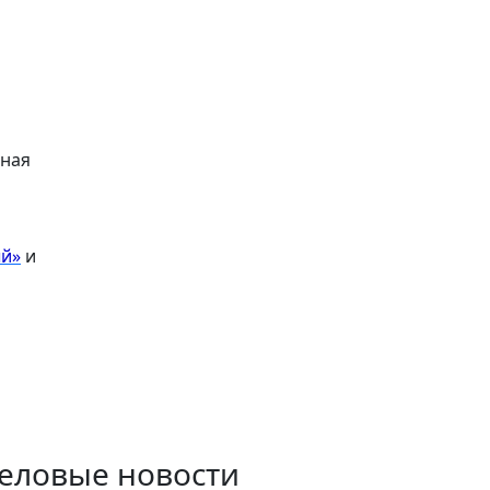
вная
ый»
и
еловые новости