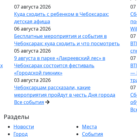
07 августа 2026
07
Куда сходить с ребенком в Чебоксарах:
Сб
детская афиша
по
06 августа 2026
Wi
Бесплатные мероприятия и события в
07
Чебоксарах: куда сходить и что посмотреть
ВТ
05 августа 2026
сп
9 августа в парке «Лакреевский лес» в
07
ах
Чебоксарах состоится фестиваль
ВТ
«Городской пикник»
— 
03 августа 2026
тр
Чебоксарцам рассказали, какие
07
мероприятия пройдут в честь Дня города
Сб
Все события
об
Вс
Разделы
Новости
Места
Город
События