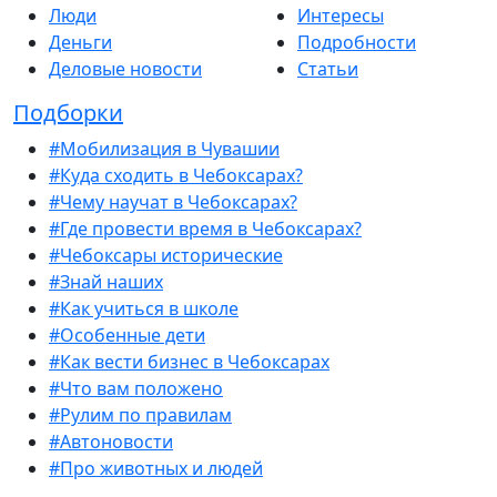
Люди
Интересы
Деньги
Подробности
Деловые новости
Статьи
Подборки
#Мобилизация в Чувашии
#Куда сходить в Чебоксарах?
#Чему научат в Чебоксарах?
#Где провести время в Чебоксарах?
#Чебоксары исторические
#Знай наших
#Как учиться в школе
#Особенные дети
#Как вести бизнес в Чебоксарах
#Что вам положено
#Рулим по правилам
#Автоновости
#Про животных и людей