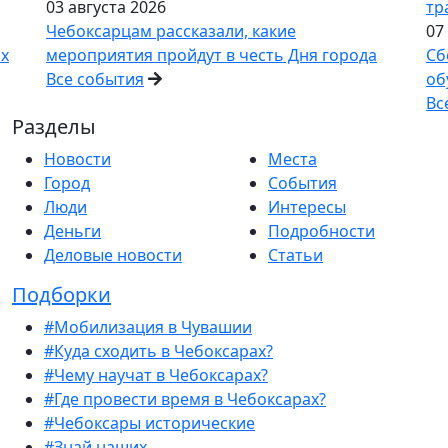
03 августа 2026
тр
Чебоксарцам рассказали, какие
07
ах
мероприятия пройдут в честь Дня города
Сб
Все события
об
Вс
Разделы
Новости
Места
Город
События
Люди
Интересы
Деньги
Подробности
Деловые новости
Статьи
Подборки
#Мобилизация в Чувашии
#Куда сходить в Чебоксарах?
#Чему научат в Чебоксарах?
#Где провести время в Чебоксарах?
#Чебоксары исторические
#Знай наших