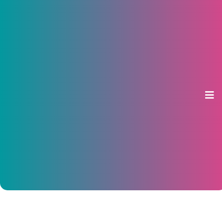
В Чебоксарах презентовали
учебник по географии
республики для людей с
нарушениями зрения
17 марта 2016, 09:40