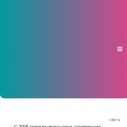
В Чувашии апробировали устный
ЕГЭ по иностранным языкам
05 марта 2015, 08:42
cap.ru
С 2015 года выпускники, желающие