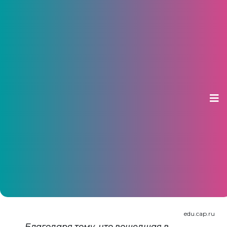
Чувашские школьники взялись
за создание разумных роботов
10 января 2014, 11:45
edu.cap.ru
Благодаря тому, что вошедшая в