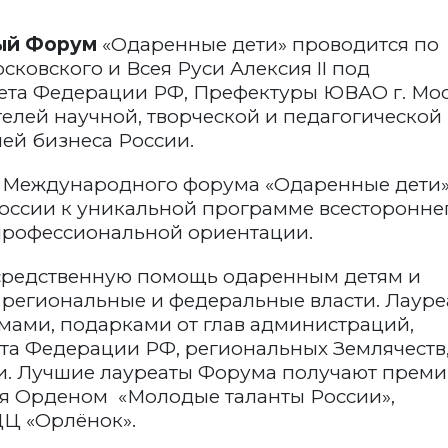
ый Форум
«Одаренные дети» проводится по
ковского и Всея Руси Алексия II под
ета Федерации РФ, Префектуры ЮВАО г. Мос
телей научной, творческой и педагогической
ей бизнеса России.
 Международного форума «Одаренные дети»
России к уникальной программе всесторонне
 профессиональной ориентации.
осредственную помощь одаренным детям и
 региональные и федеральные власти. Лауре
ами, подарками от глав администраций,
ета Федерации РФ, региональных Землячеств
и. Лучшие лауреаты Форума получают прем
я Орденом «Молодые таланты России»,
Ц «Орлёнок».