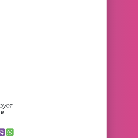
зует
ые