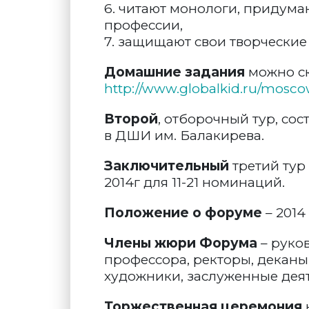
6. читают монологи, придума
профессии,
7. защищают свои творческие
Домашние задания
можно ск
http://www.globalkid.ru/mosc
Второй
, отборочный тур, сост
в ДШИ им. Балакирева.
Заключительный
третий тур 
2014г для 11-21 номинаций.
Положение о форуме
– 2014
Члены жюри Форума
– руко
профессора, ректоры, деканы
художники, заслуженные деят
Торжественная церемония