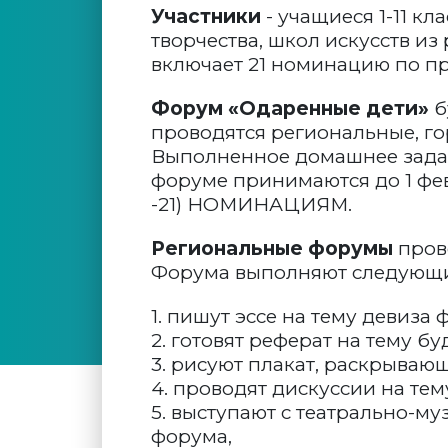
Участники
- учащиеся 1-11 к
творчества, школ искусств и
включает 21 номинацию по п
Форум «Одаренные дети»
б
проводятся региональные, г
Выполненное домашнее задани
форуме принимаются до 1 фев
-21) НОМИНАЦИЯМ.
Региональные форумы
прово
Форума выполняют следующие 
1. пишут эссе на тему девиза 
2. готовят реферат на тему б
3. рисуют плакат, раскрываю
4. проводят дискуссии на те
5. выступают с театрально-м
форума,