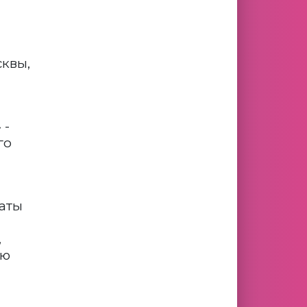
квы,
 -
го
аты
,
ию