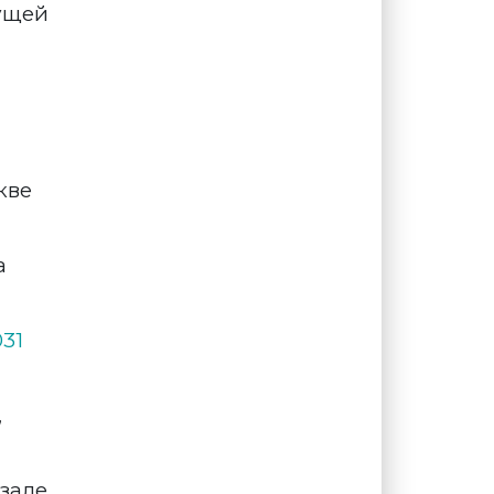
дущей
кве
а
31
,
зале