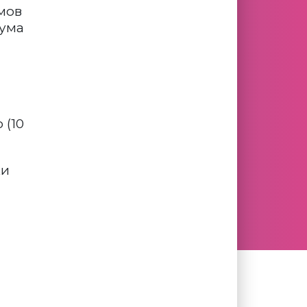
омов
рума
 (10
ки