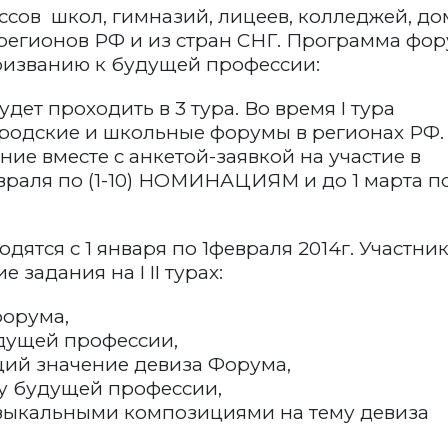
лассов школ, гимназий, лицеев, колледжей, д
з регионов РФ и из стран СНГ. Программа фо
ризванию к будущей профессии:
удет проходить в 3 тура. Во время I тура
ородские и школьные форумы в регионах РФ.
е вместе с анкетой-заявкой на участие в
раля по (1-10) НОМИНАЦИЯМ и до 1 марта по
дятся с 1 января по 1февраля 2014г. Участни
задания на I II турах:
форума,
удущей профессии,
щий значение девиза Форума,
му будущей профессии,
узыкальными композициями на тему девиза