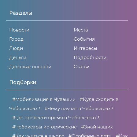
Разделы
Новости
Места
Город
События
Люди
Интересы
Деньги
Подробности
Деловые новости
Статьи
Подборки
#Мобилизация в Чувашии
#Куда сходить в
Чебоксарах?
#Чему научат в Чебоксарах?
#Где провести время в Чебоксарах?
#Чебоксары исторические
#Знай наших
#Как учиться в школе
#Особенные дети
#Как