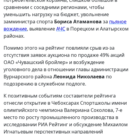
потребительской корзины, слишком большой в
сравнении с соседними регионами, чтобы
уменьшить нагрузку на бюджет, увольнение
замминистра спорта
Бориса Атаманова
за
пьяное
вождение
, выявление
АЧС
в Порецком и Алатырском
районах.
Помимо этого на рейтинг повлияли срыв из-за
отсутствия заявок аукциона по продаже 49% акций
ОАО «Чувашский бройлер» и возбуждение
уголовного дела в отношении главы администрации
Вурнарского района
Леонида Николаева
по
подозрению в служебном подлоге.
К позитивным событиям составители рейтинга
отнесли открытие в Чебоксарах Спортшколы имени
олимпийского чемпиона Валериана Соколова, 7-е
место по росту промышленного производства в
исследовании РИА Рейтинг и обсуждение Михаилом
Игнатьевым перспективных направлений