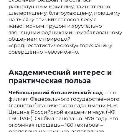
скромный бюджет. Но остаться
равнодушным к живому, таинственно
шелестящему, благоухающему, поющему
на тысячу птичьих голосов лесу с
живописным прудом и хрустально
звенящими родниками неизбалованному
общением с природой
«среднестатистическому» горожанину
совершенно невозможно.
Академический интерес и
практическая польза
Чебоксарский ботанический сад
– это
филиал Федерального государственного
Главного ботанического сада имени Н. В.
Цицина Российской академии наук (ЧФ
ГБС РАН). Он был основан в 1978 году. Его
огромная площадь – 160 гектаров! –
разделена на научную, заповедную,