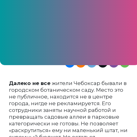
Сюда «не зарастет народная тропа» через
дыры в заборе, но туристические
компании не водят приезжих. Ондатр и
бобров, кабанов и косуль фотографируют
члены Клуб друзей природы и
Ботанического сада, волонтеры
устраивают субботники, а дачники
закупают сортовую землянику и абрикосы
Далеко не все
жители Чебоксар бывали в
городском ботаническом саду. Место это
не публичное, находится не в центре
города, нигде не рекламируется. Его
сотрудники заняты научной работой и
превращать садовые аллеи в парковые
категорически не готовы. Не позволяет
«раскрутиться» ему ни маленький штат, ни