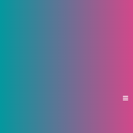
Загадочное место, или что
скрывает Чебоксарский
ботанический сад
03 апреля 2025, 13:07
Ирина Савкина, Клуб друзей природы и Ботанического сада