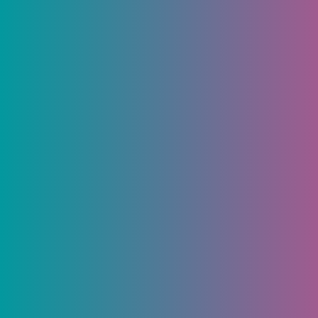
10 баз отдыха, до которых
можно добраться из Чебоксар
максимум за полтора часа
(даже без машины)
18 апреля 2025, 12:30