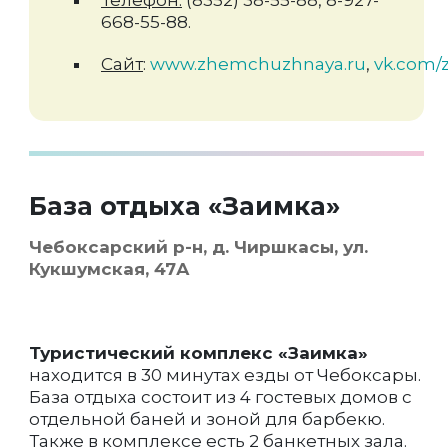
Телефон:
(8352) 38-55-88, 8-927-
668-55-88.
Сайт
:
www.zhemchuzhnaya.ru
,
vk.com/
База отдыха «Заимка»
Чебоксарский р-н, д. Чиршкасы, ул.
Кукшумская, 47А
Туристический комплекс «Заимка»
находится в 30 минутах езды от Чебоксары.
База отдыха состоит из 4 гостевых домов с
отдельной баней и зоной для барбекю.
Также в комплексе есть 2 банкетных зала.