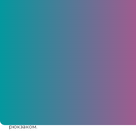
vk.com/parkotellenta
Обзор баз отдыха, расположенных не
очень далеко от города, где можно
арендовать домик и хорошо отдохнуть
семьей или большой компанией, с
адресами и ценами
Домики посреди леса
или на берегу
Волги – это вариант для тех, кому хочется
на природу, но, чтобы недалеко от города
и с санузлом вместо кустов. А еще
желательно с кроватью, холодильником и
хорошим Wi-Fi. Мы отобрали десять
вариантов отдыха на свежем воздухе, за
которыми не нужно ехать с палаткой и
рюкзаком.