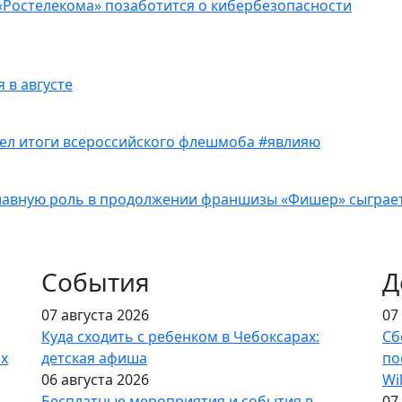
«Ростелекома» позаботится о кибербезопасности
я в августе
вел итоги всероссийского флешмоба #явлияю
главную роль в продолжении франшизы «Фишер» сыграе
События
Д
07 августа 2026
07
Куда сходить с ребенком в Чебоксарах:
Сб
ах
детская афиша
по
06 августа 2026
Wi
Бесплатные мероприятия и события в
07