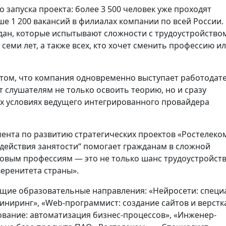
запуска проекта: более 3 500 человек уже проходят
е 1 200 вакансий в филиалах компании по всей России.
ан, которые испытывают cложности с трудоустройство
семи лет, а также всех, кто хочет сменить профессию и
 том, что компания одновременно выступает работодат
 слушателям не только освоить теорию, но и сразу
ых условиях ведущего интегрированного провайдера
ента по развитию стратегических проектов «Ростелеком
действия занятости“ помогает гражданам в сложной
овым профессиям — это не только шанс трудоустройств
веренитета страны».
щие образовательные направления: «Нейросети: специ
иниринг», «Web-программист: создание сайтов и верстка
ование: автоматизация бизнес-процессов», «Инженер-