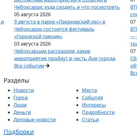
Чебоксарах: куда сходить и что посмотреть
ВТ
05 августа 2026
сп
 и
9 августа в парке «Лакреевский лес» в
07
Чебоксарах состоится фестиваль
ВТ
«Городской пикник»
— 
03 августа 2026
тр
Чебоксарцам рассказали, какие
07
мероприятия пройдут в честь Дня города
Сб
Все события
об
Вс
Разделы
Новости
Места
Город
События
Люди
Интересы
Деньги
Подробности
Деловые новости
Статьи
Подборки