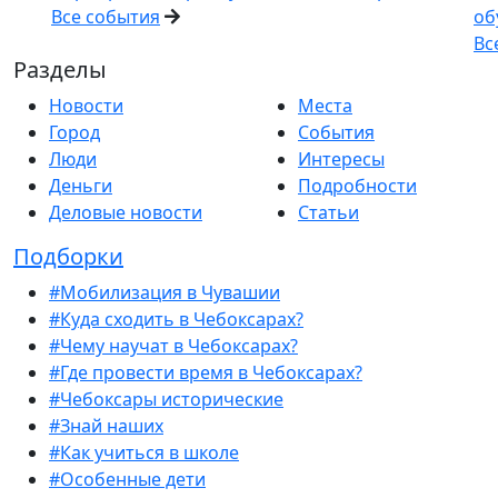
Все события
об
Вс
Разделы
Новости
Места
Город
События
Люди
Интересы
Деньги
Подробности
Деловые новости
Статьи
Подборки
#Мобилизация в Чувашии
#Куда сходить в Чебоксарах?
#Чему научат в Чебоксарах?
#Где провести время в Чебоксарах?
#Чебоксары исторические
#Знай наших
#Как учиться в школе
#Особенные дети