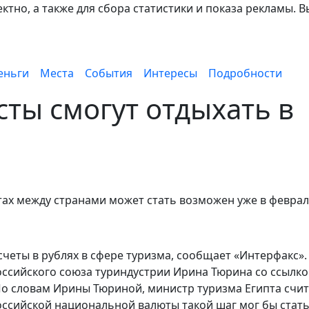
тно, а также для сбора статистики и показа рекламы. В
еньги
Места
События
Интересы
Подробности
сты смогут отдыхать в
тах между странами может стать возможен уже в февра
счеты в рублях в сфере туризма, сообщает «Интерфакс».
оссийского союза туриндустрии Ирина Тюрина со ссылко
По словам Ирины Тюриной, министр туризма Египта счит
оссийской национальной валюты такой шаг мог бы стат