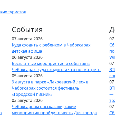
ких туристов
События
Д
07 августа 2026
07
Куда сходить с ребенком в Чебоксарах:
Сб
детская афиша
по
06 августа 2026
Wi
Бесплатные мероприятия и события в
07
Чебоксарах: куда сходить и что посмотреть
ВТ
05 августа 2026
сп
9 августа в парке «Лакреевский лес» в
07
Чебоксарах состоится фестиваль
ВТ
«Городской пикник»
— 
03 августа 2026
тр
Чебоксарцам рассказали, какие
07
ах
мероприятия пройдут в честь Дня города
Сб