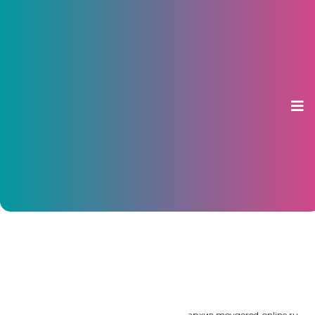
В субботу в «Амазонии»
откроется Резиденция Деда
Мороза
25 декабря 2019, 09:19
архив moygorod-online.ru