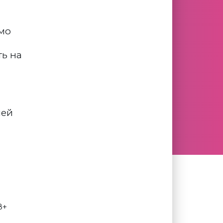
мо
ть на
лей