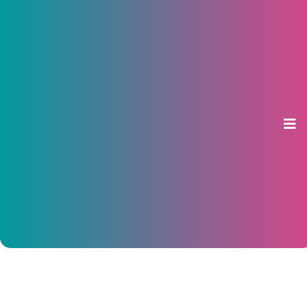
СК раскрыл подробности дела о
растрате при строительстве
биатлонного центра в
Чебоксарах
08 февраля 2019, 07:36