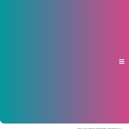
661 буханка хлеба или один
айфон: на что хватит зарплаты
жителя Чувашии
26 октября 2015, 16:46
архив moygorod-online.ru