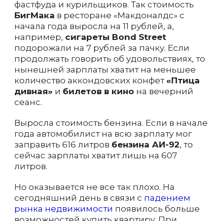
фастфуда и курильщиков. Так стоимость
БигМака
в ресторане «Макдоналдс» с
начала года выросла на 11 рублей, а,
например,
сигареты Bond Street
подорожали на 7 рублей за пачку. Если
продолжать говорить об удовольствиях, то
нынешней зарплаты хватит на меньшее
количество аккондовских конфет
«Птица
дивная»
и
билетов в кино
на вечерний
сеанс.
Выросла стоимость бензина. Если в начале
года автомобилист на всю зарплату мог
заправить 616 литров
бензина АИ-92
, то
сейчас зарплаты хватит лишь на 607
литров.
Но оказывается не все так плохо. На
сегодняшний день в связи с
падением
рынка недвижимости
появилось больше
возможностей купить квартиру. При