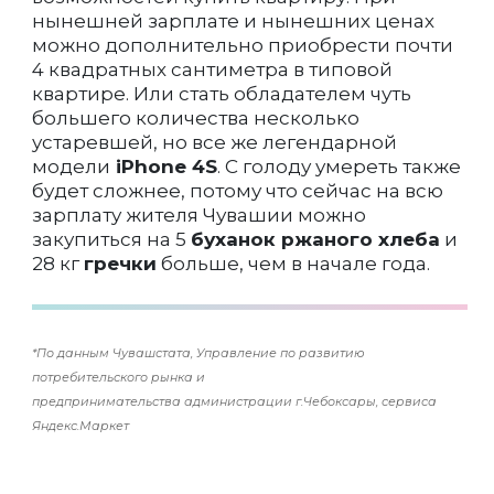
нынешней зарплате и нынешних ценах
можно дополнительно приобрести почти
4 квадратных сантиметра в типовой
квартире. Или стать обладателем чуть
большего количества несколько
устаревшей, но все же легендарной
модели
iPhone 4S
. С голоду умереть также
будет сложнее, потому что сейчас на всю
зарплату жителя Чувашии можно
закупиться на 5
буханок ржаного хлеба
и
28 кг
гречки
больше, чем в начале года.
*По данным Чувашстата, Управление по развитию
потребительского рынка и
предпринимательства администрации г.Чебоксары, сервиса
Яндекс.Маркет