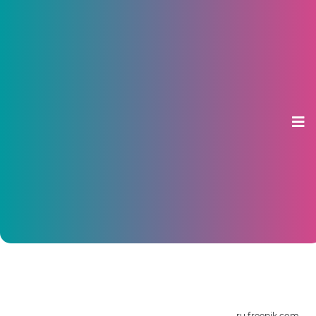
Топ-менеджеры или рабочие
профессии: кто получает самые
высокие зарплаты в Чувашии
26 августа 2024, 11:44
ru.freepik.com