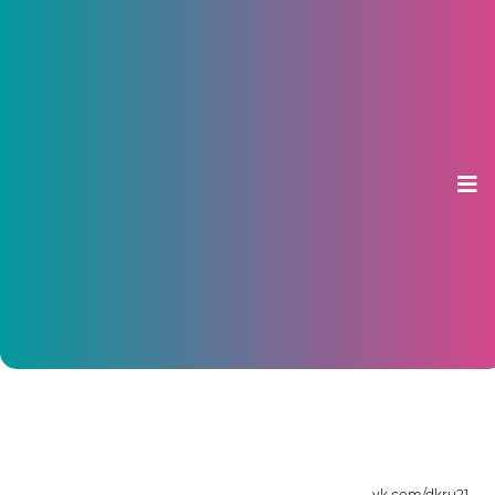
В Чебоксарах готовятся к
празднованию Дня матери:
афиша мероприятий
18 ноября 2024, 15:42
vk.com/dkru21