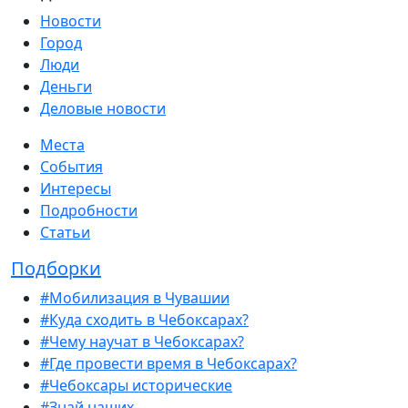
Новости
Город
Люди
Деньги
Деловые новости
Места
События
Интересы
Подробности
Статьи
Подборки
#Мобилизация в Чувашии
#Куда сходить в Чебоксарах?
#Чему научат в Чебоксарах?
#Где провести время в Чебоксарах?
#Чебоксары исторические
#Знай наших