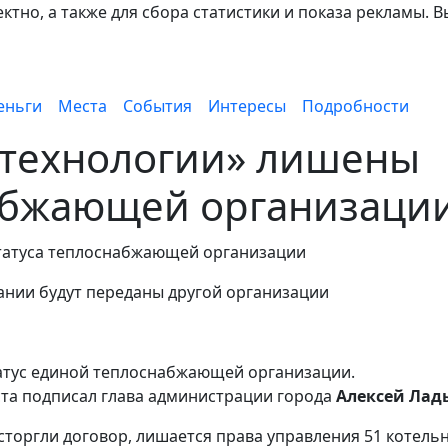
тно, а также для сбора статистики и показа рекламы. В
еньги
Места
События
Интересы
Подробности
технологии» лишены
набжающей организаци
нии будут переданы другой организации
атус единой теплоснабжающей организации.
ста подписал глава администрации города
Алексей Лад
сторгли договор, лишается права управления 51 котель