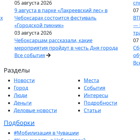
05 августа 2026
сп
9 августа в парке «Лакреевский лес» в
07
ах
Чебоксарах состоится фестиваль
ВТ
«Городской пикник»
— 
03 августа 2026
тр
Чебоксарцам рассказали, какие
07
мероприятия пройдут в честь Дня города
Сб
Все события
об
Вс
Разделы
Новости
Места
Город
События
Люди
Интересы
Деньги
Подробности
Деловые новости
Статьи
Подборки
#Мобилизация в Чувашии