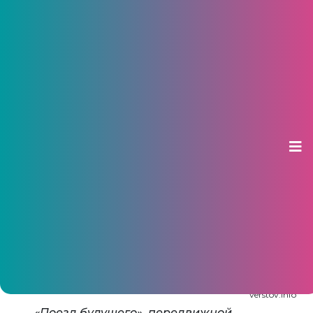
В Чебоксары прибудет «Поезд
будущего»
22 января 2015, 10:31
verstov.info
«Поезд будущего», передвижной