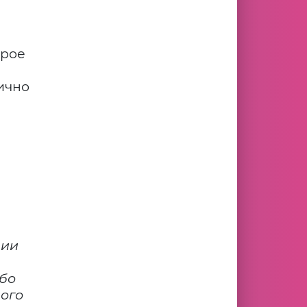
орое
ично
ции
обо
ого