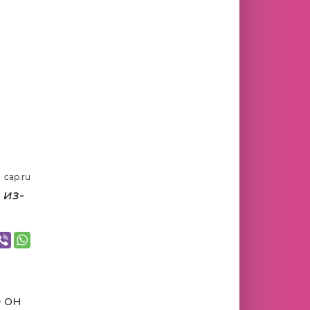
cap.ru
 из-
 он