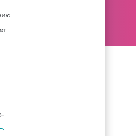
ению
ет