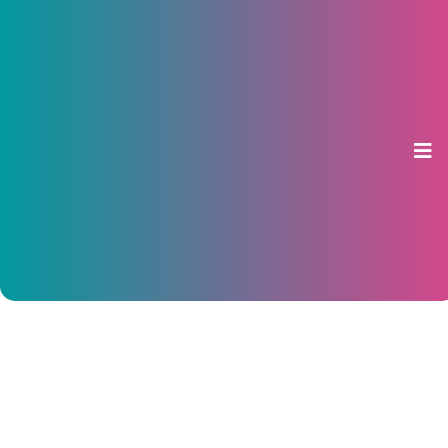
В Чебоксарах на три дня
перекроют дорогу по улице
Эльгера
09 июля 2018, 08:37