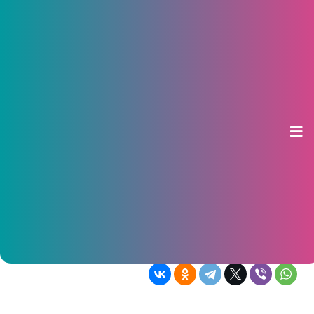
Как правильно выбрать карнизы
в спальню?
15 ноября 2018, 18:15
При оформлении столь важного
помещения, как спальня, стоит
внимательно отнестись к каждой детали, в
том числе, столь значимому как с
декоративной, так и с функциональной
точки зрения элементу как карнизы для
штор.