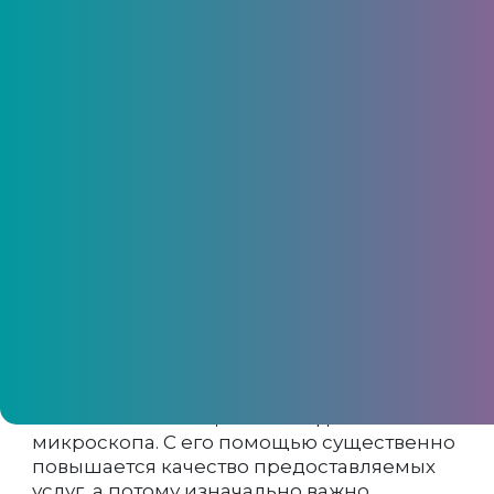
Выбор стоматологического
микроскопа – основные
особенности
05 апреля 2022, 08:15
В процессе диагностики и лечения
стоматологических заболеваний нельзя
обойтись без специального дентального
микроскопа. С его помощью существенно
повышается качество предоставляемых
услуг, а потому изначально важно