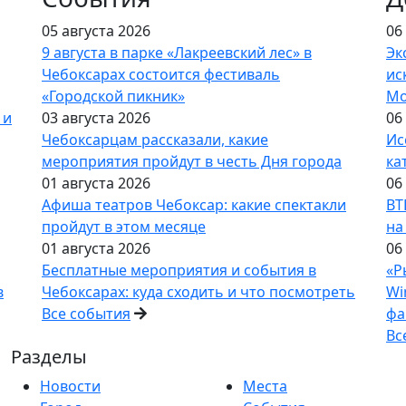
05 августа 2026
06
9 августа в парке «Лакреевский лес» в
Эк
Чебоксарах состоится фестиваль
ис
«Городской пикник»
Мо
 и
03 августа 2026
06
Чебоксарцам рассказали, какие
Ис
мероприятия пройдут в честь Дня города
ка
01 августа 2026
06
Афиша театров Чебоксар: какие спектакли
ВТ
пройдут в этом месяце
на
01 августа 2026
06
Бесплатные мероприятия и события в
«Р
в
Чебоксарах: куда сходить и что посмотреть
Wi
Все события
фа
Вс
Разделы
Новости
Места