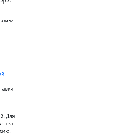
через
скажем
ой
тавки
й. Для
дства
сию.