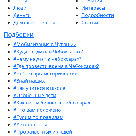
Город
События
Люди
Интересы
Деньги
Подробности
Деловые новости
Статьи
Подборки
#Мобилизация в Чувашии
#Куда сходить в Чебоксарах?
#Чему научат в Чебоксарах?
#Где провести время в Чебоксарах?
#Чебоксары исторические
#Знай наших
#Как учиться в школе
#Особенные дети
#Как вести бизнес в Чебоксарах
#Что вам положено
#Рулим по правилам
#Автоновости
#Про животных и людей