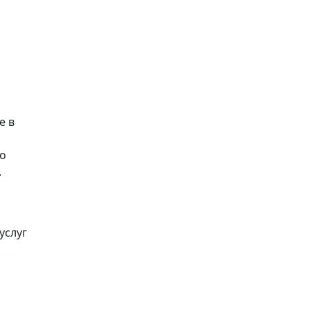
е в
ко
.
услуг