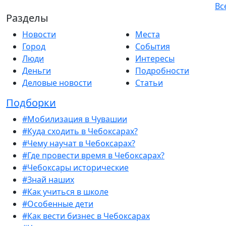
Вс
Разделы
Новости
Места
Город
События
Люди
Интересы
Деньги
Подробности
Деловые новости
Статьи
Подборки
#Мобилизация в Чувашии
#Куда сходить в Чебоксарах?
#Чему научат в Чебоксарах?
#Где провести время в Чебоксарах?
#Чебоксары исторические
#Знай наших
#Как учиться в школе
#Особенные дети
#Как вести бизнес в Чебоксарах