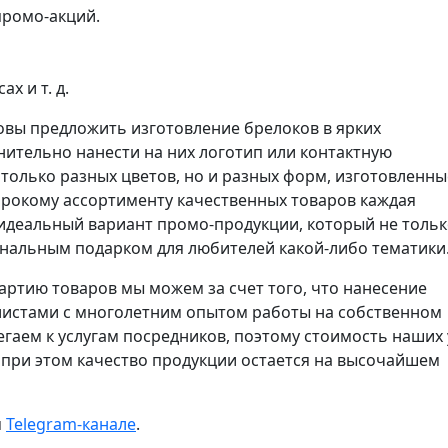
ромо-акций.
х и т. д.
овы предложить изготовление брелоков в ярких
ительно нанести на них логотип или контактную
олько разных цветов, но и разных форм, изготовленны
ирокому ассортименту качественных товаров каждая
идеальный вариант промо-продукции, который не толь
инальным подарком для любителей какой-либо тематики
ртию товаров мы можем за счет того, что нанесение
истами с многолетним опытом работы на собственном
аем к услугам посредников, поэтому стоимость наших 
о при этом качество продукции остается на высочайшем
м
Telegram-канале
.