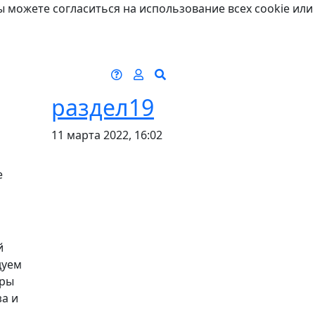
ы можете согласиться на использование всех cookie или
раздел19
11 марта 2022, 16:02
е
й
дуем
еры
а и