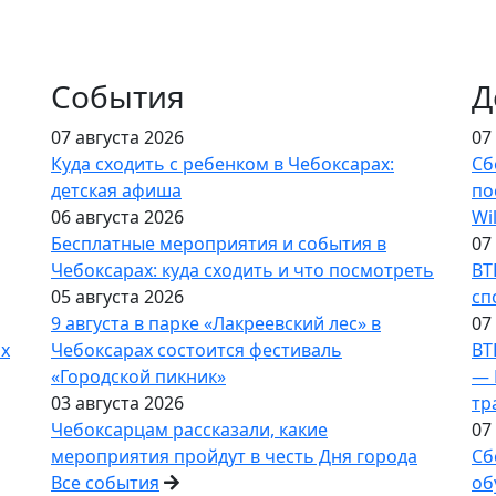
События
Д
07 августа 2026
07
Куда сходить с ребенком в Чебоксарах:
Сб
детская афиша
по
06 августа 2026
Wi
Бесплатные мероприятия и события в
07
Чебоксарах: куда сходить и что посмотреть
ВТ
05 августа 2026
сп
9 августа в парке «Лакреевский лес» в
07
ах
Чебоксарах состоится фестиваль
ВТ
«Городской пикник»
— 
03 августа 2026
тр
Чебоксарцам рассказали, какие
07
мероприятия пройдут в честь Дня города
Сб
Все события
об