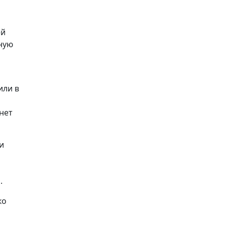
ей
ную
или в
нет
и
.
ко