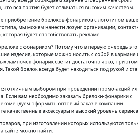
оэтому всегда соблюдаем заранее оговоренные сроки
м, что вся партия будет отличаться высоким качеством.
ое приобретение брелоков-фонариков с логотипом ваш
отипа, мы можем нанести лозунг организации, контакт
 которая будет способствовать рекламе.
брелоке с фонариком? Потому что в первую очередь это
ие изделия, которые можно носить с собой в кармане 
ных лампочек фонарик светит достаточно ярко, при этом
. Такой брелок всегда будет находиться под рукой и ста
ется отличным выбором при проведении промо-акций ил
. Если вам необходимо заказать брелоки-фонарики с
рекомендуем оформить оптовый заказ в компании
те качественные аксессуары и высокий уровень сервиса
товаров, при изготовлении которых используются толь
а сайте можно найти: