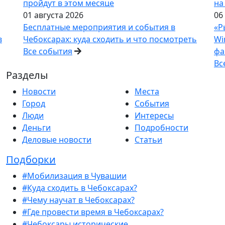
пройдут в этом месяце
на
01 августа 2026
06
Бесплатные мероприятия и события в
«Р
в
Чебоксарах: куда сходить и что посмотреть
Wi
Все события
фа
Вс
Разделы
Новости
Места
Город
События
Люди
Интересы
Деньги
Подробности
Деловые новости
Статьи
Подборки
#Мобилизация в Чувашии
#Куда сходить в Чебоксарах?
#Чему научат в Чебоксарах?
#Где провести время в Чебоксарах?
#Чебоксары исторические