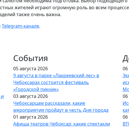
 и салютом необходима подготовка. Выбор подходящего
стных жителей играют огромную роль во всем процессе
зделий также очень важна.
м
Telegram-канале
.
События
Д
05 августа 2026
06
9 августа в парке «Лакреевский лес» в
Эк
Чебоксарах состоится фестиваль
ис
«Городской пикник»
Мо
 и
03 августа 2026
06
Чебоксарцам рассказали, какие
Ис
мероприятия пройдут в честь Дня города
ка
01 августа 2026
06
Афиша театров Чебоксар: какие спектакли
ВТ