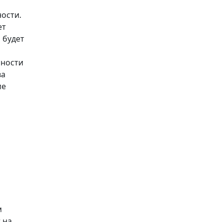
ности.
ет
 будет
сности
ва
ме
м
 на