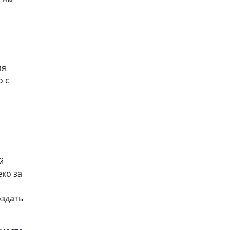
мя
о с
й
ко за
оздать