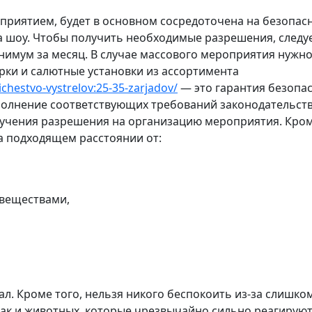
дприятием, будет в основном сосредоточена на безопас
а шоу. Чтобы получить необходимые разрешения, следу
нимум за месяц. В случае массового мероприятия нужно
рки и салютные установки из ассортимента
lichestvo-vystrelov:25-35-zarjadov/
— это гарантия безопа
ыполнение соответствующих требований законодательст
лучения разрешения на организацию мероприятия. Кро
на подходящем расстоянии от:
веществами,
ал. Кроме того, нельзя никого беспокоить из-за слишко
 так и животных, которые чрезвычайно сильно реагируют